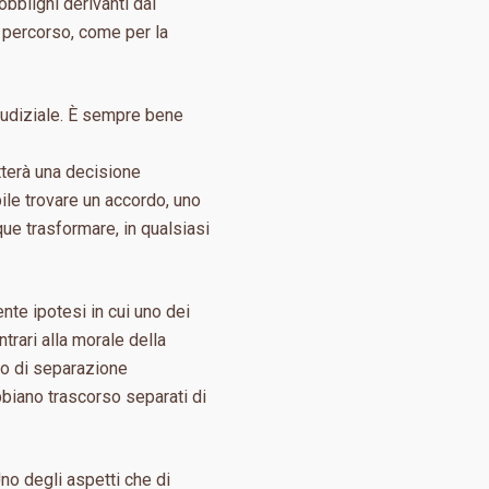
bblighi derivanti dal
o percorso, come per la
giudiziale. È sempre bene
tterà una decisione
bile trovare un accordo, uno
ue trasformare, in qualsiasi
te ipotesi in cui uno dei
ntrari alla morale della
aso di separazione
bbiano trascorso separati di
no degli aspetti che di