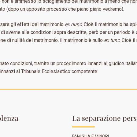
co non è ammesso lo scioglimento del matrimonio a meno che no
brato (dopo un apposito processo che piano piano vedremo).
ssare gli effetti del matrimonio
ex nunc
. Cioè il matrimonio ha spi
 di averne alle condizioni sopra descritte, però per un periodo è 
one di nullità del matrimonio, il matrimonio è nullo
ex tunc
. Cioè i
ate condizioni, tramite un procedimento innanzi al giudice italian
innanzi al Tribunale Ecclesiastico competente.
olenza
La separazione pers
FAMIGLIA E MINORI