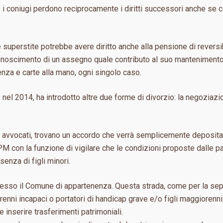
 i coniugi perdono reciprocamente i diritti successori anche se 
e superstite potrebbe avere diritto anche alla pensione di reversib
conoscimento di un assegno quale contributo al suo mantenimento. 
za e carte alla mano, ogni singolo caso.
e, nel 2014, ha introdotto altre due forme di divorzio: la negoziazi
tivi avvocati, trovano un accordo che verrà semplicemente deposita
M con la funzione di vigilare che le condizioni proposte dalle part
senza di figli minori.
resso il Comune di appartenenza. Questa strada, come per la sepa
giorenni incapaci o portatori di handicap grave e/o figli maggior
e inserire trasferimenti patrimoniali.