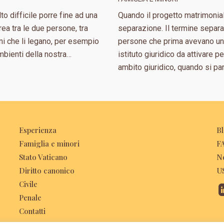
o difficile porre fine ad una
Quando il progetto matrimoniale
rea tra le due persone, tra
separazione. Il termine separa
ioni che li legano, per esempio
persone che prima avevano un p
ambienti della nostra…
istituto giuridico da attivare pe
ambito giuridico, quando si pa
Esperienza
B
Famiglia e minori
F
Stato Vaticano
N
Diritto canonico
U
Civile
Penale
Contatti