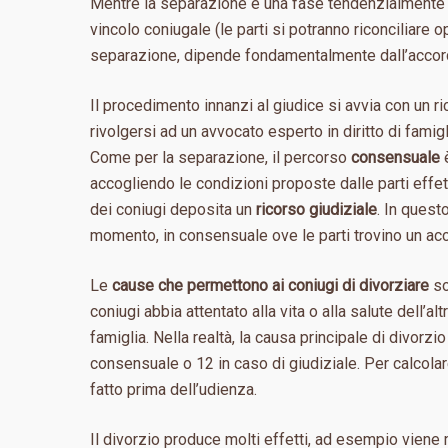
Mentre la separazione è una fase tendenzialmente t
vincolo coniugale (le parti si potranno riconciliare 
separazione, dipende fondamentalmente dall’accordo
Il procedimento innanzi al giudice si avvia con un 
rivolgersi ad un avvocato esperto in diritto di famig
Come per la separazione, il percorso
consensuale
è
accogliendo le condizioni proposte dalle parti effet
dei coniugi deposita un
ricorso giudiziale
. In quest
momento, in consensuale ove le parti trovino un ac
Le
cause che permettono ai coniugi di divorziare
so
coniugi abbia attentato alla vita o alla salute dell’a
famiglia. Nella realtà, la causa principale di divorz
consensuale o 12 in caso di giudiziale. Per calcolar
fatto prima dell’udienza.
Il divorzio produce molti effetti, ad esempio viene