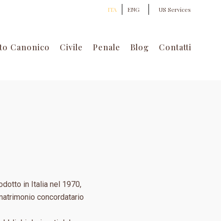
ITA
ENG
US Services
tto Canonico
Civile
Penale
Blog
Contatti
dotto in Italia nel 1970,
l matrimonio concordatario