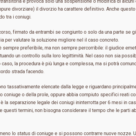
ransitoria e provoca solo una sospensione o modifica di alcuni o
oppure divorziare) il divorzio ha carattere definitivo. Anche quest
 tra i coniugi.
ricorso, firmato da entrambi se congiunto o solo da una parte se 
lia per valutare la soluzione migliore nel il caso concreto.
 sempre preferibile, ma non sempre percorribile: il giudice eme
tuando un controllo sulla loro legittimità. Nel caso non sia possi
o caso, la procedura è più lunga e complessa, ma si potrà comunq
cordo strada facendo.
no tassativamente elencate dalla legge e riguardano principalmen
ltro coniuge o della prole, oppure abbia compiuto specifici reati co
io è la separazione legale dei coniugi ininterrotta per 6 mesi in c
e questi termini, non bisogna considerare il tempo che le parti a
 meno lo status di coniuge e si possono contrarre nuove nozze. U